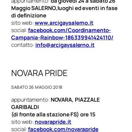
appuntamento:
da giovedì 24 a sabato 26
Maggio SALERNO,luoghi ed eventi in fase
di definizione
sito web:
www.arcigaysalerno.it
social:
facebook.com/Coordinamento-
Campania-Rainbow-186339941424110/
contatto:
info@arcigaysalerno.it
NOVARA PRIDE
SABATO 26 MAGGIO 2018
appuntamento:
NOVARA, PIAZZALE
GARIBALDI
(di fronte alla stazione FS) ore 15
sito web:
novarapride.it
social:
facebook.com/novarapride